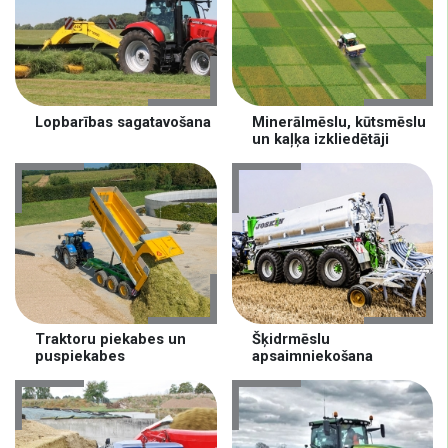
Lopbarības sagatavošana
Minerālmēslu, kūtsmēslu
un kaļķa izkliedētāji
Traktoru piekabes un
Šķidrmēslu
puspiekabes
apsaimniekošana