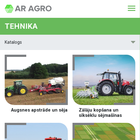
TEHNIKA
Katalogs
Augsnes apstrāde un sēja
Zālāju kopšana un
sīksēklu sējmašīnas