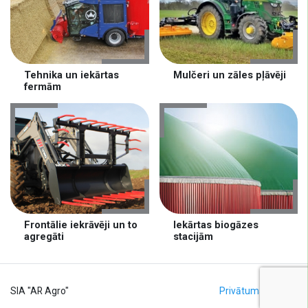
Tehnika un iekārtas
Mulčeri un zāles pļāvēji
fermām
Frontālie iekrāvēji un to
Iekārtas biogāzes
agregāti
stacijām
SIA "AR Agro"
Privātuma politika