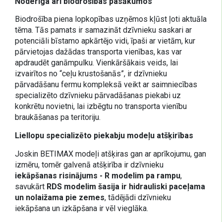
Noderīga arī biodrošības pasākumos
Biodrošība piena lopkopības uzņēmos kļūst ļoti aktuāla
tēma. Tās pamats ir samazināt dzīvnieku saskari ar
potenciāli bīstamo apkārtējo vidi, īpaši ar vietām, kur
pārvietojas dažādas transporta vienības, kas var
apdraudēt ganāmpulku. Vienkāršākais veids, lai
izvairītos no “ceļu krustošanās”, ir dzīvnieku
pārvadāšanu fermu kompleksā veikt ar saimniecības
specializēto dzīvnieku pārvadāšanas piekabi uz
konkrētu novietni, lai izbēgtu no transporta vienību
braukāšanas pa teritoriju.
Liellopu specializēto piekabju modeļu atšķirības
Joskin BETIMAX modeļi atšķiras gan ar aprīkojumu, gan
izmēru, tomēr galvenā atšķirība ir dzīvnieku
iekāpšanas risinājums - R modelim pa
rampu
,
savukārt
RDS modelim šasija ir hidrauliski paceļama
un nolaižama pie zemes
, tādējādi dzīvnieku
iekāpšana un izkāpšana ir vēl vieglāka.