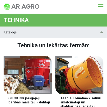
TEHNIKA
Katalogs
Tehnika un iekārtas fermām
SILOKING pašgājēji
Teagle Tomahawk salmu
barības maisītāji - dalītāji
smalcinātāji un
skābbarības izdalītāji