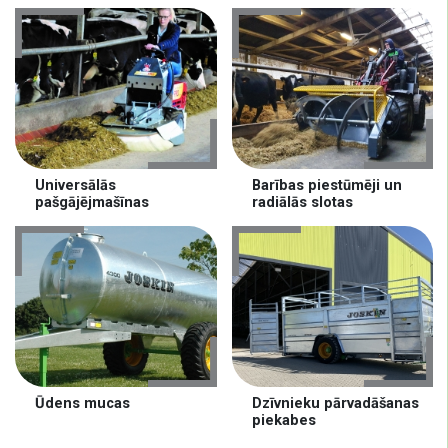
Universālās
Barības piestūmēji un
pašgājējmašīnas
radiālās slotas
Ūdens mucas
Dzīvnieku pārvadāšanas
piekabes