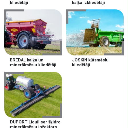
kliedētāji
kaļķa izkliedētāji
BREDAL kaļķa un
JOSKIN kūtsmēslu
minerālmēslu kliedētāji
kliedētāji
DUPORT Liquiliser šķidro
minerālmēslu inžektors