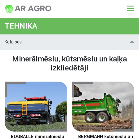
TEHNIKA
Katalogs
Minerālmēslu, kūtsmēslu un kaļķa
izkliedētāji
BOGBALLE minerālmēslu
BERGMANN kūtsmēslu un