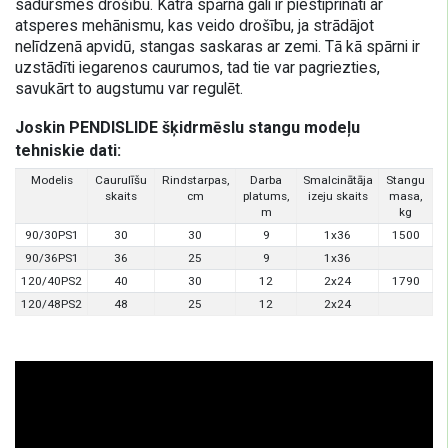
sadursmes drošību. Katra spārna gali ir piestiprināti ar
atsperes mehānismu, kas veido drošību, ja strādājot
nelīdzenā apvidū, stangas saskaras ar zemi. Tā kā spārni ir
uzstādīti iegarenos caurumos, tad tie var pagriezties,
savukārt to augstumu var regulēt.
Joskin PENDISLIDE šķidrmēslu stangu modeļu
tehniskie dati:
Modelis
Caurulīšu
Rindstarpas,
Darba
Smalcinātāja
Stangu
skaits
cm
platums,
izeju skaits
masa,
m
kg
90/30PS1
30
30
9
1x36
1500
90/36PS1
36
25
9
1x36
120/40PS2
40
30
12
2x24
1790
120/48PS2
48
25
12
2x24