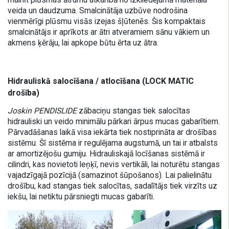
veida un daudzuma. Smalcinātāja uzbūve nodrošina
vienmērīgi plūsmu visās izejas šļūtenēs. Šis kompaktais
smalcinātājs ir aprīkots ar ātri atveramiem sānu vākiem un
akmens ķērāju, lai apkope būtu ērta uz ātra.
Hidrauliskā salocīšana / atlocīšana (LOCK MATIC
drošība)
Joskin PENDISLIDE
zābaciņu stangas tiek salocītas
hidrauliski un veido minimālu pārkari ārpus mucas gabarītiem.
Pārvadāšanas laikā visa iekārta tiek nostiprināta ar drošības
sistēmu. Šī sistēma ir regulējama augstumā, un tai ir atbalsts
ar amortizējošu gumiju. Hidrauliskajā locīšanas sistēmā ir
cilindri, kas novietoti leņķī, nevis vertikāli, lai noturētu stangas
vajadzīgajā pozīcijā (samazinot šūpošanos). Lai palielinātu
drošību, kad stangas tiek salocītas, sadalītājs tiek virzīts uz
iekšu, lai netiktu pārsniegti mucas gabarīti.