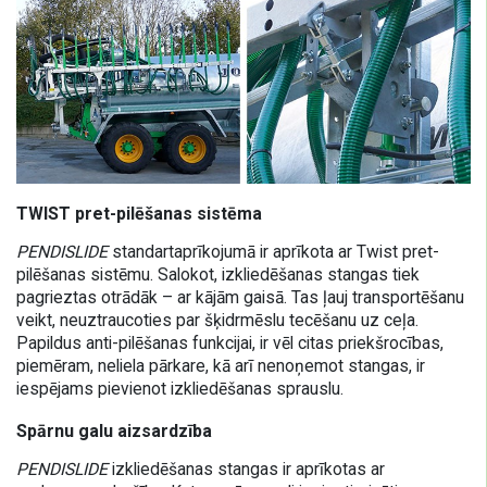
TWIST pret-pilēšanas sistēma
PENDISLIDE
standartaprīkojumā ir aprīkota ar Twist pret-
pilēšanas sistēmu. Salokot, izkliedēšanas stangas tiek
pagrieztas otrādāk – ar kājām gaisā. Tas ļauj transportēšanu
veikt, neuztraucoties par šķidrmēslu tecēšanu uz ceļa.
Papildus anti-pilēšanas funkcijai, ir vēl citas priekšrocības,
piemēram, neliela pārkare, kā arī nenoņemot stangas, ir
iespējams pievienot izkliedēšanas sprauslu.
Spārnu galu aizsardzība
PENDISLIDE
izkliedēšanas stangas ir aprīkotas ar