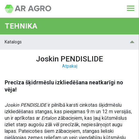
TEHNIKA
Katalogs
Joskin PENDISLIDE
Atpakaļ
Precīza šķidrmēslu izkliedēšana neatkarīgi no
vēja!
Joskin PENDISLIDE
ir pilnībā karsti cinkotas šķidrmēslu
izkliedēšanas stangas, kas pieejamas 9 m un 12 m versijās,
un ir aprīkotas ar
Ertalon
zābaciņiem, kas ļauj kūtsmēslus
izliet starp augošu zāli vēl precīzāk, nepiesārņojot augu
lapas. Pateicoties šiem zābaciņiem, stangas lieliski
pielāgojas zemes reljefam un veic viendabīgu kūtsmēslu