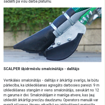
sadalīti pa visu darba platumu.
SCALPER šķidrmēslu smalcinātājs - dalītājs
Vertikālais smalcinātājs - dalītājs ir ārkārtīgi svarīgs, lai būtu
pārliecība, ka izkliedēšanas agregāts darbosies pareizi. 9 m
izkliedēšanas stangām ir viens smalcinātājs, savukārt no 12
m garuma ir divi. Smalcinātājam ir mainīga atvere, kas ļauj
izkliedēt ārkārtīgi precīzu daudzumu. Operators manuāli var
mainīt plūsmas ātrumu atkarībā no izkliedējamā materiāla