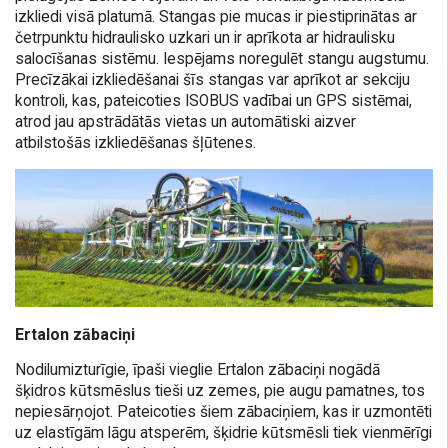
izkliedi visā platumā. Stangas pie mucas ir piestiprinātas ar
četrpunktu hidraulisko uzkari un ir aprīkota ar hidraulisku
salocīšanas sistēmu. Iespējams noregulēt stangu augstumu.
Precīzākai izkliedēšanai šīs stangas var aprīkot ar sekciju
kontroli, kas, pateicoties ISOBUS vadībai un GPS sistēmai,
atrod jau apstrādātās vietas un automātiski aizver
atbilstošās izkliedēšanas šļūtenes.
Ertalon zābaciņi
Nodilumizturīgie, īpaši vieglie Ertalon zābaciņi nogādā
šķidros kūtsmēslus tieši uz zemes, pie augu pamatnes, tos
nepiesārņojot. Pateicoties šiem zābaciņiem, kas ir uzmontēti
uz elastīgām lāgu atsperēm, šķidrie kūtsmēsli tiek vienmērīgi