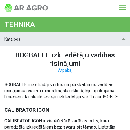
TEHNIKA
Katalogs
BOGBALLE izkliedētāju vadības
risinājumi
Atpakaļ
BOGBALLE ir izstrādājis ērtus un pārskatāmus vadības
risinājumus visiem minerālmēslu izkliedētāju aprīkojuma
līmeņiem, tai skaitā iespēju izkliedētāju vadīt caur ISOBUS.
CALIBRATOR ICON
CALIBRATOR ICON ir vienkāršākā vadības pults, kura
paredzēta izkliedētājiem
bez svaru sistēmas
. Lietotāja