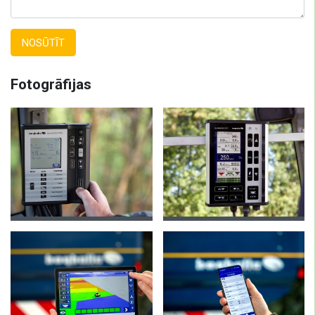
NOSŪTĪT
Fotogrāfijas