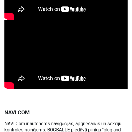
NAVI COM
NAVI Com ir autonoms navigācijas, apgriešanās un sekciju
kontroles risinājums. BOGBALLE piedāvā pilnīgu "plug and