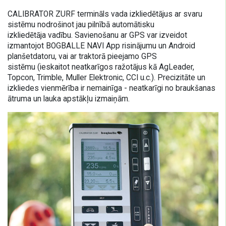
CALIBRATOR ZURF termināls vada izkliedētājus
ar svaru
sistēmu
nodrošinot jau pilnībā automātisku
izkliedētāja
vadību. Savienošanu ar GPS var izveidot
izmantojot BOGBALLE NAVI App risinājumu un Android
planšetdatoru, vai ar traktorā pieejamo GPS
sistēmu
(ieskaitot neatkarīgos ražotājus kā AgLeader,
Topcon, Trimble, Muller Elektronic, CCI u.c.)
. Precizitāte un
izkliedes vienmērība ir nemainīga - neatkarīgi no braukšanas
ātruma un lauka apstākļu izmaiņām.