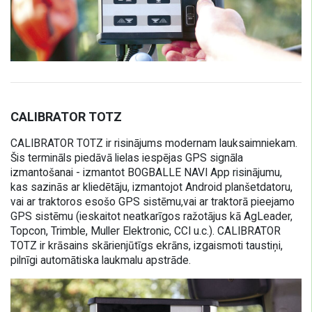
CALIBRATOR TOTZ
CALIBRATOR TOTZ ir risinājums modernam lauksaimniekam.
Šis termināls piedāvā lielas iespējas GPS signāla
izmantošanai - izmantot BOGBALLE NAVI App risinājumu,
kas sazinās ar kliedētāju, izmantojot Android planšetdatoru,
vai ar traktoros esošo GPS sistēmu,vai ar traktorā pieejamo
GPS sistēmu (ieskaitot neatkarīgos ražotājus kā AgLeader,
Topcon, Trimble, Muller Elektronic, CCI u.c.). CALIBRATOR
TOTZ ir krāsains skārienjūtīgs ekrāns, izgaismoti taustiņi,
pilnīgi automātiska laukmalu apstrāde.