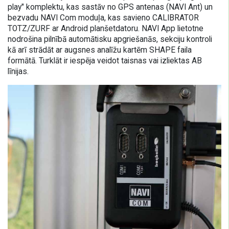
play" komplektu, kas sastāv no GPS antenas (NAVI Ant) un
bezvadu NAVI Com moduļa, kas savieno CALIBRATOR
TOTZ/ZURF ar Android planšetdatoru. NAVI App lietotne
nodrošina pilnībā automātisku apgriešanās, sekciju kontroli
kā arī strādāt ar augsnes analīžu kartēm SHAPE faila
formātā. Turklāt ir iespēja veidot taisnas vai izliektas AB
līnijas.