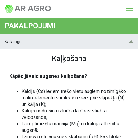
PAKALPOJUMI
Katalogs
Kaļķošana
Kāpēc jāveic augsnes kaļķošana?
Kalcijs (Ca) ieņem trešo vietu augiem nozīmīgāko
makroelementu sarakstā uzreiz pēc slāpekļa (N)
un kālija (K);
Kalcijs nodrošina izturīga labības stiebra
veidošanos;
Lai optimizētu magnija (Mg) un kalcija attiecību
augsnē;
Lai novērstu augsnes skābumu (pH), kas bloķē